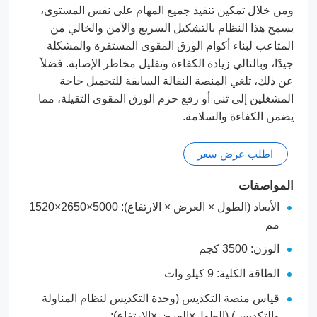
ومن خلال تمكين تنفيذ جميع المهام على نفس المستوى،
يسمح هذا النظام بالتشكيل السريع والآمن والخالي من
المتاعب لبناء أكوام الورق المقوى المستقرة والمشكلة
جيدًا، وبالتالي زيادة الكفاءة وتقليل مخاطر الإصابة. فضلاً
عن ذلك، تلغي المنصة النقالة السابقة للتحميل حاجة
المشغلين إلى ثني أو رفع حزم الورق المقوى الثقيلة، مما
يضمن الكفاءة والسلامة.
اطلب عرض سعر
المواصفات
الأبعاد (الطول × العرض × الارتفاع): 5000×2650×1520
مم
الوزن: 3500 كجم
الطاقة الكلية: 9 كيلو وات
قياس منصة التكديس (وحدة التكديس لنظام المناولة
والتكديس) (الطول×العرض×الارتفاع):