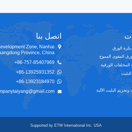
ات
اتصل بنا
Development Zone, Nanhai
بكرة الورق
 Guangdong Province, China
ورق المقوى المموج
+86-757-85407969
 المخلفات الورقية
+86-13925931352
البليت
+86-13923184970
 وتحزيم البليت الآلية
mpanytaiyang@gmail.com
Supported by ETW International Inc. USA