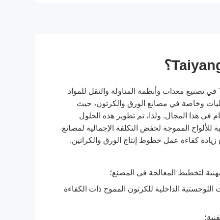
تخصصت شركتنا Taiyang في تصنيع معدات وأنظمة المناولة والنقل للمواد
ليات وخاصة في مصانع الورق والكرتون، حيث
ك خبرة تزيد عن 20 عام في هذا المجال. ولذا، تم تطوير هذه الحلول
ية للألواح المموجة لخفض التكلفة الإجمالية لمصانع
زيادة كفاءة عمل خطوط إنتاج الورق والكراتين.
لمهنية لتخطيط المعالجة في المصنع؛
 اللوجستية الداخلية للكرتون المموج ذات الكفاءة
فنية؛