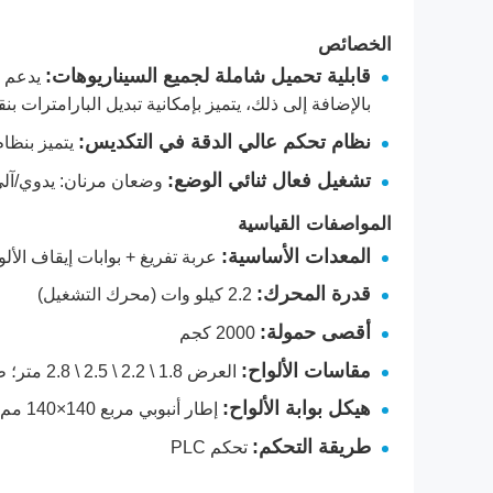
الخصائص
قابلية تحميل شاملة لجميع السيناريوهات:
بالإضافة إلى ذلك، يتميز بإمكانية تبديل البارامترات بن
نظام تحكم عالي الدقة في التكديس:
يتميز بنظام
تشغيل فعال ثنائي الوضع:
وضعان مرنان: يدوي/آلي، قابلان للتبد
المواصفات القياسية
المعدات الأساسية:
عربة تفريغ + بوابات إيقاف الألوا
قدرة المحرك:
2.2 كيلو وات (محرك التشغيل)
أقصى حمولة:
2000 كجم
مقاسات الألواح:
العرض 1.8 \ 2.2 \ 2.5 \ 2.8 متر؛ طول القطع لا يزيد عن 2.8 متر
هيكل بوابة الألواح:
إطار أنبوبي مربع 140×140 مم + خشب رقائقي 18 مم
طريقة التحكم:
تحكم PLC