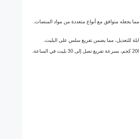
لواح من 1.8 إلى 2.8 متر وأطوال القطع من 2.5 إلى 2.8 متر، مما يجعله متوافق مع أنواع متعددة من مواد المنصات.
القابلة للتعديل، مما يضمن تفريغ سلس على البليت.