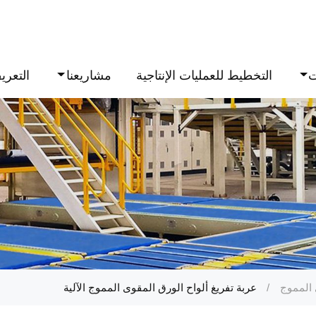
ت
التخطيط للعمليات الإنتاجية
مشاريعنا
التعري
 المموج
عربة تفريغ ألواح الورق المقوى المموج الآلية