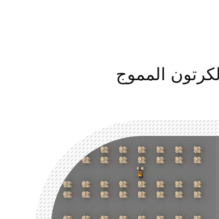
لكرتون المموج