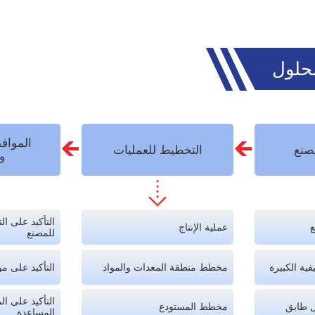
حلول
الموافق
صنع
التخطيط للعمليات
و
التأكيد على ا
ع
عملية الإنتاج
للمصنع
ية الكبيرة
مخطط منطقة المعدات والمواد
التأكيد على م
التأكيد على ال
 طابق
مخطط المستودع
المساعدة