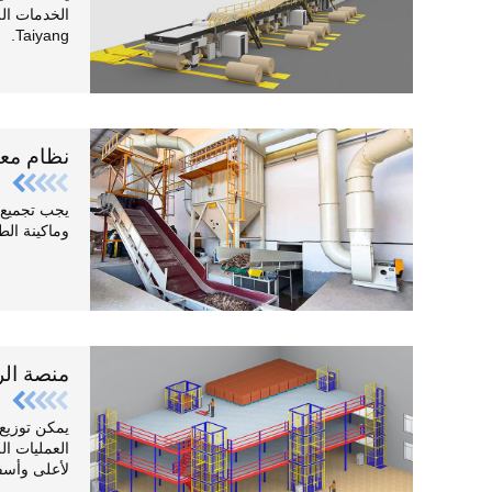
الخدمات ال
Taiyang.
نظام معا
يجب تجميع 
وماكينة الطب
منصة الر
يمكن توزيع
العمليات الل
لأعلى وأسف