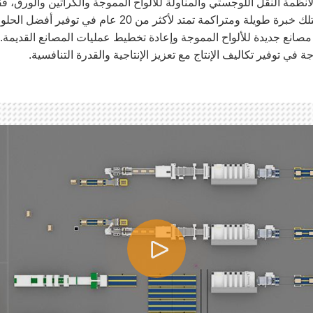
 Taiyang مصنع ومصدر موثوق لأنظمة النقل اللوجستي والمناولة للألواح المموجة والكرا
والمناولة عالية التطور. كما تجدر الإشارة إلى أن الشركة 
من 600 مشروع منها تخطيط مصانع جديدة للألواح المموجة وإعادة تخطيط عمليات المصان
في توفير تكاليف الإنتاج مع تعزيز الإنتاجية والقدرة التنافسية.