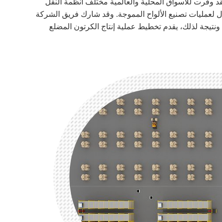
تين والورق، فقد وفرت للأسواق المحلية والعالمية مختلف أنظمة النقل
تمتلك خبرة طويلة ومتراكمة تمتد لأكثر من 20 عام في توفير أفضل الحلول لعمليات تصنيع الألواح المموجة. وقد شارك فريق الشركة
ع القديمة. ونتيجة لذلك، يقدم تخطيط عملية إنتاج الكرتون المضلع