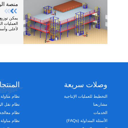
منصة الر
يمكن توزيع
العمليات الل
لأعلى وأسف
وصلات سريعة
المنتج
التخطيط للعمليات الإنتاجية
نظام مناولة 
مشاريعنا
نظام نقل ال
الخدمات
نظام معالجة
الأسئلة المتداولة (FAQs)
نظام مناولة 