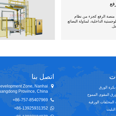
فع
 منصة الرفع كجزء من نظام
وجستية الداخلية، لمناولة البضائع
ل.
ات
اتصل بنا
Development Zone, Nanhai
بكرة الورق
 Guangdong Province, China
ورق المقوى المموج
+86-757-85407969
 المخلفات الورقية
+86-13925931352
البليت