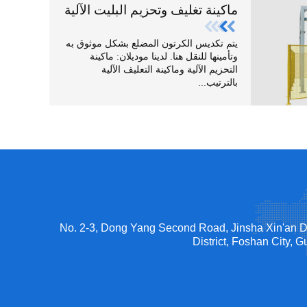
ماكينة تغليف وتحزيم البليت الآلية
يتم تكديس الكرتون المضلع بشكل موثوق به
وتأمينها للنقل هنا. لدينا موديلان: ماكينة
التحزيم الآلية وماكينة التعليف الآلية
بالترتيب...
No. 2-3, Dong Yang Second Road, Jinsha Xin'an 
District, Foshan City,