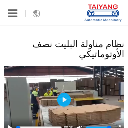

نظام مناولة البليت نصف
الأوتوماتيكي
Play
00:30